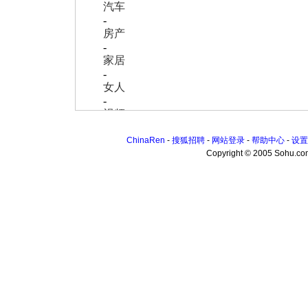
ChinaRen
-
搜狐招聘
-
网站登录
-
帮助中心
-
设置
Copyright © 2005 Sohu.co