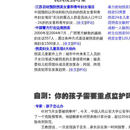
·江苏启动预防拐卖女童和青年妇女项目
·暴力抢劫拐卖
中国预防以劳动剥削为目的的拐卖女童和青
·拐卖53男婴 
年妇女项目”关注的重点人群是流动人口中12
·拐卖24名儿
－24岁的女童和青年妇女…[
全文
][
评论
]
·昆明首次极刑
·中国警方打击边境拐卖
·成都一人贩拐
2000年至2004年7月，广西警方解救的越南
·村主任拐卖5
妇女达557人，通过各种方式遣送被拐卖的越
·拐卖女婴12
南妇女1500多人…[
全文
][
评论
]
·拐卖妇女儿童呈现4大动向
拐卖儿童案件上升；城市中外来务工人员的
子女日渐成为被拐卖的主要侵害对象；贩卖
婴幼儿犯罪团伙成员更加复杂；跨国、跨境
拐卖犯罪呈发展趋势…[
全文
][
评论
]
·专家：孩子怎么办
针对“5月女婴被拐事件”，今天，中国人民公安大学公安学
了一个危险预警表。他提醒家长对照表格计算分值，超过20分
险有所防范。
王教授说，一旦发现孩子丢失，家长应在第一时间报警，并