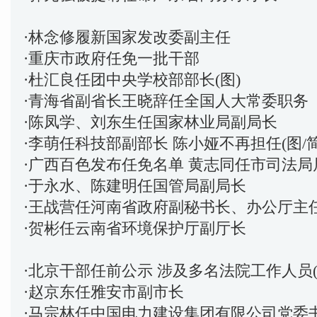
·
林念修履新国家发改委副主任
·
重庆市政府任免一批干部
·
杜汇良任团中央学校部部长(图)
·
青海省副省长王晓辞任全国人大常委职务
·
陈凤学、刘东生任国家林业局副局长
·
李萌任科技部副部长 陈小娅不再担任(图/简
·
广西百色发布任免名单 黄志同任市司法局
·
于永水、陈建明任国管局副局长
·
王战营任河南省政府副秘书长、办公厅主
·
贺彬任云南省环境保护厅副厅长
·
北京干部任前公示 涉及多名法院工作人员(
·
赵京东任雅安市副市长
·
马宗林任中国电力建设集团有限公司党委