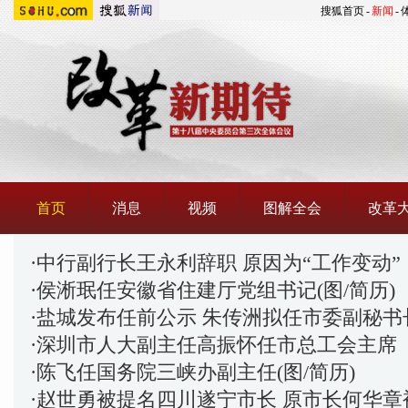
搜狐首页
-
新闻
-
首页
消息
视频
图解全会
改革
·
中行副行长王永利辞职 原因为“工作变动”
·
侯淅珉任安徽省住建厅党组书记(图/简历)
·
盐城发布任前公示 朱传洲拟任市委副秘书长
·
深圳市人大副主任高振怀任市总工会主席
·
陈飞任国务院三峡办副主任(图/简历)
·
赵世勇被提名四川遂宁市长 原市长何华章