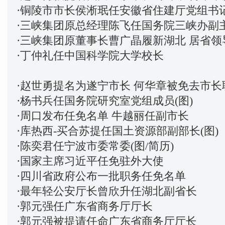
·
铜陵市市长侯淅珉任安徽省住建厅党组书
·
三峡集团原总经理陈飞任国务院三峡办副
·
三峡集团原董事长曹广晶履新湖北 居省领
·
丁仲礼任中国科学院大学校长
·
赵世勇提名为遂宁市长 何华章被免去市长
·
杨书兵任国务院研究室党组成员(图)
·
周口发布任免名单 牛越丽任副市长
·
库热西-买合苏提任国土资源部副部长(图)
·
陈奕君任宁波市委常委(图/简历)
·
国家主席习近平任免驻外大使
·
四川省政府公布一批职务任免名单
·
最年轻公安厅长曾欣升任湖北副省长
·
郭元强任广东省商务厅厅长
·
郭元强被提请任命广东省商务厅厅长