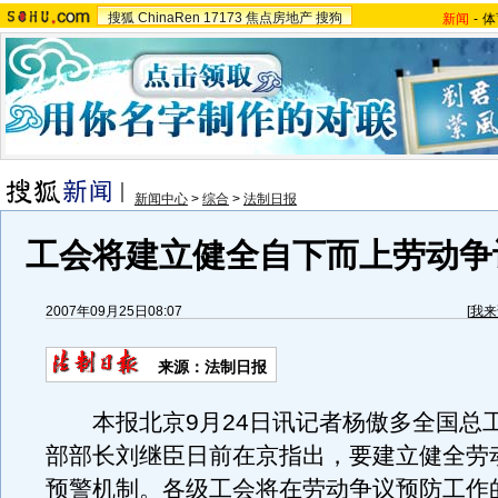
搜狐
ChinaRen
17173
焦点房地产
搜狗
新闻
-
体
新闻中心
>
综合
>
法制日报
工会将建立健全自下而上劳动争
2007年09月25日08:07
[
我来
来源：法制日报
本报北京9月24日讯记者杨傲多全国总
部部长刘继臣日前在京指出，要建立健全劳
预警机制。各级工会将在劳动争议预防工作