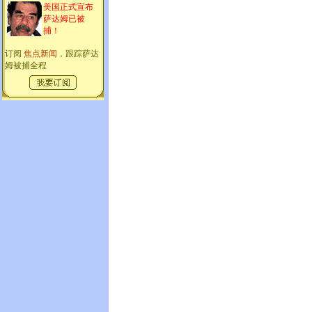
美国正式宣布
萨达姆已被
捕！
订阅
焦点新闻
，跟踪萨达
姆被捕全程