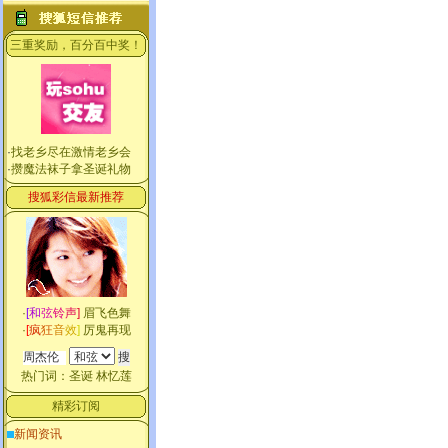
三重奖励，百分百中奖！
·
找老乡尽在激情老乡会
·
攒魔法袜子拿圣诞礼物
搜狐彩信最新推荐
·
[
和
弦
铃
声
]
眉飞色舞
·
[
疯
狂
音
效
]
厉鬼再现
热门词：
圣诞
林忆莲
精彩订阅
新闻资讯