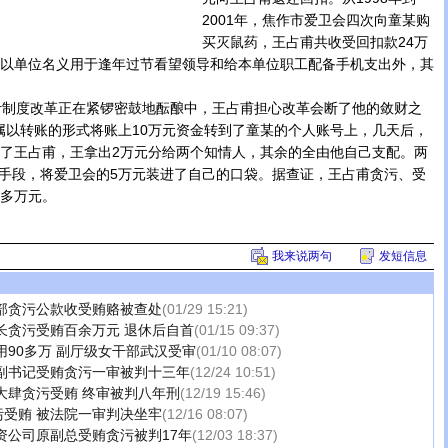
2001年，焦作市爱卫会四次向童某购
买灭鼠药，王占甫共收受回扣款24万
甫以单位名义用于逢年过节看望领导和给本单位职工配备手机支出外，其
制度改革正在紧锣密鼓地酝酿中，王占甫担心改革会断了他的敛财之
属以转账的形式将账上10万元资金转到了童某的个人账号上，几天后，
给了王占甫，王拿出2万元分给两个知情人，其余的全由他自己支配。两
手段，将爱卫会的5万元装进了自己的口袋。据查证，王占甫贪污、受
0多万元。
我来说两句
发短信息
部贪污公款收受贿赂被查处
(01/29 15:21)
长贪污受贿百余万元 退休后自首
(01/15 09:37)
用90多万 副厅级女干部武汉受审
(01/10 08:07)
副书记受贿贪污一审被判十三年
(12/24 10:51)
大肆贪污受贿 终审被判八年刑
(12/19 15:46)
污受贿 被法院一审判决坐牢
(12/16 08:07)
资公司原副总受贿贪污被判17年
(12/03 18:37)