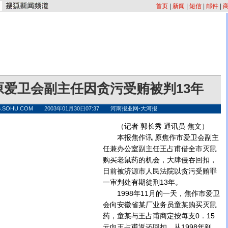
首页
|
新闻
|
短信
|
邮件
|
原爱卫会副主任因贪污受贿被判13年
S.SOHU.COM 2003年01月30日07:37 河南报业网-大河报
（记者 郭长秀 通讯员 焦文）
本报焦作讯 原焦作市爱卫会副主
任兼办公室副主任王占甫借全市灭鼠
购买老鼠药的机会，大肆侵吞回扣，
日前被济源市人民法院以贪污受贿罪
一审判处有期徒刑13年。
1998年11月的一天，焦作市爱卫
会向安徽省某厂业务员童某购买灭鼠
药，童某与王占甫商定按每支0．15
元向王占甫返还回扣。从1998年到