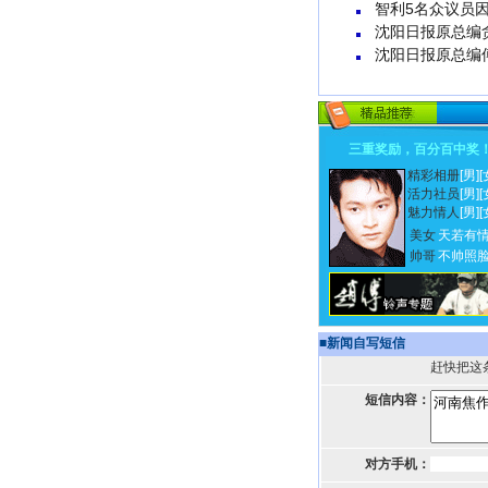
智利5名众议员
沈阳日报原总编
沈阳日报原总编
三重奖励，百分百中奖
精彩相册
[男]
[
活力社员
[男]
[
魅力情人
[男]
[
美女
天若有
帅哥
不帅照
■
新闻自写短信
赶快把这
短信内容：
对方手机：