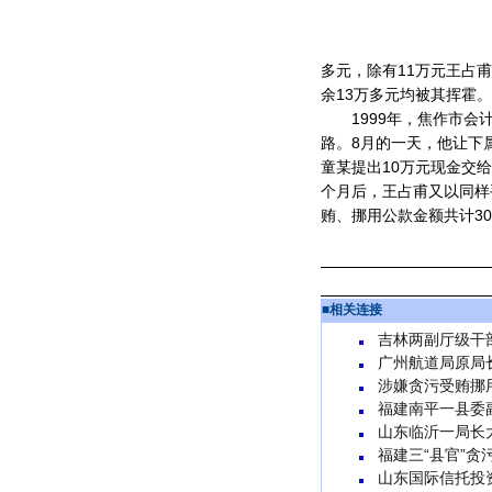
多元，除有11万元王占
余13万多元均被其挥霍。
1999年，焦作市会计
路。8月的一天，他让下
童某提出10万元现金交
个月后，王占甫又以同样
贿、挪用公款金额共计3
■
相关连接
吉林两副厅级干
广州航道局原局
涉嫌贪污受贿挪
福建南平一县委
山东临沂一局长
福建三“县官”贪
山东国际信托投