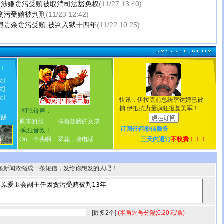
因涉嫌贪污受贿被取消司法豁免权
(11/27 13:40)
贪污受贿被判刑
(11/23 12:42)
傅贵余贪污受贿 被判入狱十四年
(11/22 10:25)
！
!
女]
女]
女]
快讯：伊拉克前总统萨达姆已被
情
捕 伊抵抗力量疯狂报复美军！
·
和弦铃声：
脸踢
原来的我
挥着翅膀的女孩
订阅任何
彩信服务
·
疯狂音效：
On…个头啊
翠花，接电话…
三天内退订
不收费！！！
条新闻浓缩成一条短信，发给你想发的人吧！
[最多2个]
(半角逗号分隔;0.20元/条)