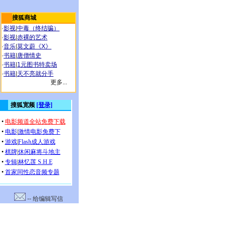
搜狐商城
·
影视
|
中毒（终结骗）
·
影视
|
赤裸的艺术
·
音乐
|
莫文蔚《X》
·
书籍
|
唐僧情史
·
书籍
|
1元图书特卖场
·
书籍
|
天不亮就分手
更多...
-- 给编辑写信