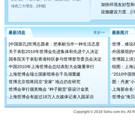
加快环境友好型和
绿色三大理念…[
详细
]
设施建设力度…[
最新消息
最新图片
更多>>
·
[中国面孔]世博志愿者：把奉献当作一种生活态度
·
世博，难说再
·
关于表彰2010年世博会先进集体和先进个人决定
·
外国展馆的中
·
国务院关于表彰香港特区参与世博督导委员会决定
·
世博园上演文
·
中国2010年上海世博会总结表彰大会隆重举行
·
组图：上海
·
上海世博会瑞士国家馆将在千岛湖重建
·
“2010中
·
世博北京馆将回京“安家” 地点仍在研究
·
图：丹麦“
·
世博会举行颁奖晚会 “种子殿堂”获设计金奖
·
上海新命名
·
上海世博会有超过18万人次媒体记者入园采访
·
世博会“海贝
Copyright © 2018 Sohu.com Inc. Al