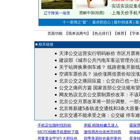
·
实话实说征集
·
上海天价手机号
图解中国(组图)
辽宁降第一场雪
十一新闻之“最”： 最赤胆忠心 | 最扑朔迷离 | 
页面功能 【
我来说两句
】【
热点排行
】【
推荐
】【字体
■ 相关链接
天津公交运营实行明码标价 市区月票将
建设部《城市公共汽电车客运管理办法
关于站牌换乘倒车难？ 线路密集开新
空调车票价高？ 油价涨两倍票价却没涨
北京公交之痛回应篇：公交自己也一肚
公交之痛药方篇 国家首部公交法规有
网友热议北京公交票制票价改革：不该
北京公交月票改革将一部分调整、一部
北京将新建5条轨道交通线和3条大容量
北京交通不能承受之痛：公交破 停车难