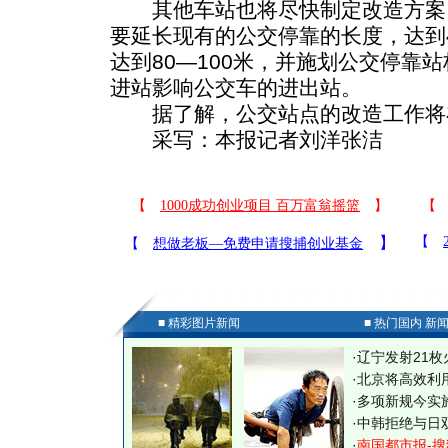
其他车站也将尽快制定改造方案
要延长现有的公交停靠的长度，达到4
达到80—100米，并施划公交停靠
进站影响公交车的进出站。
据了解，公交站点的改造工作将
采写：本报记者刘洋张洁
■ 精彩图片新闻
■ 热门国内 新
·
辽宁发射21枚
·
北京将高效利
·
多项新规今实
·
中韩拒绝与日
·
南国都市报-搜