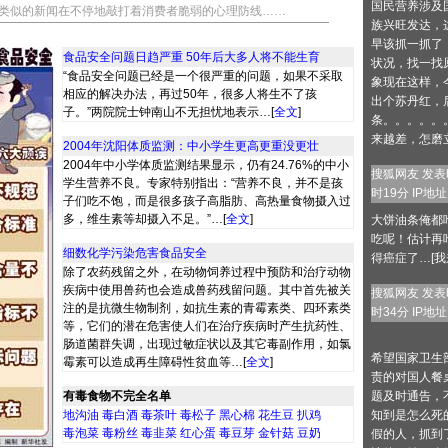
国民营养涉及
，类似的新闻在不停地敲打着消费者脆弱的心理防线……
族兴旺发达，
早该抓一抓了
食品安全问题日趋严重 50年后大多人将不能生育
状况，找一找
“食品安全问题已经是一个很严重的问题，如果不采取
象现在这样，
相应的解决办法，再过50年，很多人将生不了孩
出个苏丹红，
子。”两院院士钟南山不无担忧地表示…[
全文
]
条。。。。。
来越差，怎磨立
2004年沈阳体质监测：中小学生更高更重没更壮
2004年中小学体质监测结果显示，仍有24.76%的中小
搜狐网友 发表时
学生营养不良。专家特别指出：“营养不良，并不是孩
时19分 IP地址：
子们吃不饱，而是很多孩子高脂肪、高热量食物摄入过
多，维生素等却摄入不足。”…[
全文
]
大饼油条俺都
吃呢！估计再
细数化学污染危害食品安全
得癌症了…[
我
除了农药残留之外，在动物饲养过程中预防和治疗动物
疾病中使用兽药也会造成兽药残留问题。其中首先被关
搜狐网友 发表时
注的是抗微生物制剂，如抗生素的青霉素类、四环素类
时34分 IP地址：
等，它们的潜在危害使人们在治疗疾病时产生抗药性、
肠道菌群失调，出现过敏症状以及其它毒副作用，如氯
希望国家卫生
霉素可以造成再生障碍性贫血等…[
全文
]
责的对国人餐
有毒食物不完全名单
题及时通告，
地沟油
毒白酒
毒茶叶
毒松子
黑心棉
花生豆
扒鸡
知到是怎么死
毒泡菜
毒粉丝
毒韭菜
红心蛋
毒豆芽
金针菇
豆奶
假的人，抓到