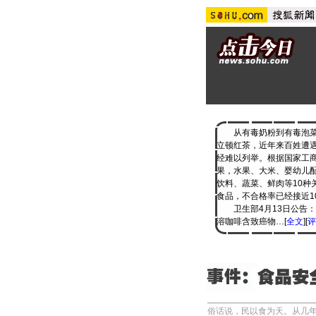
从有毒奶粉到有毒泡菜
立顿红茶，近年来百姓遭
经难以列举。根据国家工
果，水果、大米、婴幼儿
饮料、蔬菜、鲜肉等10种
食品，不合格率已经接近1
卫生部4月13日公告：
溶咖啡含致癌物…[
全文
][
评
俗话说，民以食为天。从几