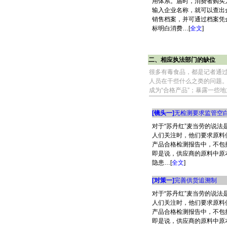
用体系。届时，消费者购买
输入企业名称，就可以查出
销售档案，并可通过档案凭
标明白消费…[
全文
]
二、相应执法部门的缺位
很多有毒食品，都是记者通
人员在干些什么之类的问题
成为“合格产品”；暴露一些
[镜头一]
无检测要求监管空
对于“苏丹红”麦当劳的说法
人们关注时，他们要求原料
产品合格检测报告中，不包
即是说，供应商的原料中原
隐患…[
全文
]
[对策一]
完善供货追溯制
对于“苏丹红”麦当劳的说法
人们关注时，他们要求原料
产品合格检测报告中，不包
即是说，供应商的原料中原