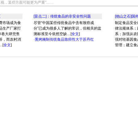
视，某些方面可能更为严重”……
区
[盲点二]：传统食品的非安全性问题
[他山之石]
费市场成为食
尽管“中国某些传统食品中含有致癌成
制定食品安全
品生产厂家打
分”已成为很多人了解的常识，但相关的监
律法规体系；
串巷大肆兜售
测标准至今依然空缺…[
全文
]
系；加强从农
等，而农村消
·熏烤腌制传统食品致癌性大于苏丹红
强对转基因食
[
全文
]
管理；建立食