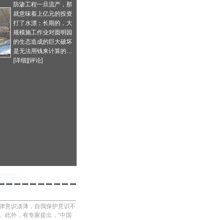
防渗工程一旦流产，那
就意味着上亿元的投资
打了水漂；长期的，大
规模施工作业对圆明园
的生态造成的巨大破坏
是无法用钱来计算的…
[
详细
][
评论
]
法律意识淡薄，自我保护意识不
。此外，有专家提出，“中国