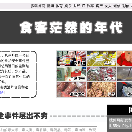
搜狐首页
-
新闻
-
体育
-
娱乐
-
财经
-
IT
-
汽车
-
房产
-
女人
-
短信
-
彩信
-
，从苏丹红一号到
遇的食品安全事件已
商总局近日的监测结
配方乳粉、水产品、
关乎百姓日常生活的
0%。
薯类油炸食品和速
论
]
搜狐网友 发表时
时55分 IP地址：
年前的毒大米、毒火腿、毒香肠、毒药品、毒酒、毒肉等，到现