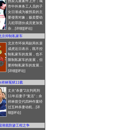
拐卖儿童案件上升；城
市中外来务工人员的子
女日渐成为被拐卖的主
要侵害对象；贩卖婴幼
儿犯罪团伙成员更加复
杂…[
详细
][
评论
]
北京抑制私家车
北京市环保局副局长裴
成虎近日表示，既不控
制私家车的发展，也不
限制私家车的发展，但
要抑制私家车的发展…
[
详细
][
评论
]
佘祥林冤狱11载
丈夫“杀妻”2次判死刑
11年后妻子“复活”；佘
祥林曾交代四种作案经
过五种杀妻动机…[
详
细
][
评论
]
园湖底防渗工程之争