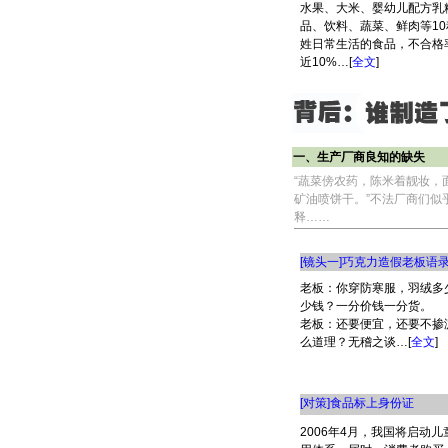
水果、大米、婴幼儿配方乳
品、饮料、蔬菜、鲜肉等1
姓日常生活的食品，不合格
近10%…[
全文
]
一、生产厂商良知的缺失
“蔬菜傍农药，陈米着靓妆，
矿油喷饼干。”不法厂商们似
释……
[镜头一]巧克力造假老板语
老板：你穿防寒服，羽绒多
少钱？一分价钱一分货。
老板：还要便宜，还要不掺
么道理？无稽之谈…[
全文
]
[对策]食品标上身份证
2006年4月，我国将启动