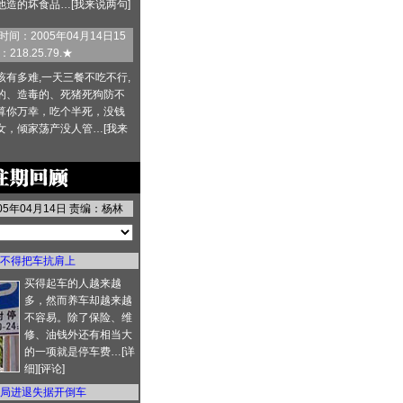
他造的坏食品…[
我来说两句
]
间：2005年04月14日15
218.25.79.★
该有多难,一天三餐不吃不行,
的、造毒的、死猪死狗防不
算你万幸，吃个半死，没钱
女，倾家荡产没人管…[
我来
005年04月14日 责编：杨林
不得把车抗肩上
买得起车的人越来越
多，然而养车却越来越
不容易。除了保险、维
修、油钱外还有相当大
的一项就是停车费…[
详
细
][
评论
]
局进退失据开倒车