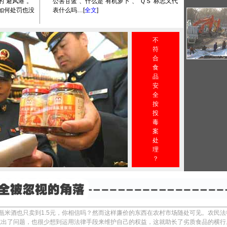
“避风港”。
公害甘蓝”、什么是“有机萝卜”、“ＱＳ”标志又代
如何处罚也没
表什么吗…[
全文
]
不
符
合
食
品
安
全
按
投
毒
案
处
理
？
瓶米酒也只卖到1.5元，你相信吗？然而这样廉价的东西在农村市场随处可见。农民
吃出了问题，也很少想到运用法律手段来维护自己的权益，这就助长了劣质食品的横行