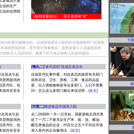
儿童食品只要
企业的生产、
企业的信用指
《每周质量报告》：莲子美容有“术”
下跪
过暗访的形式被曝光的。这就很容易令人联想到当地质检部门的质检
。具讽刺意味的是，其中部分有毒食品，居然是被工人加盖检疫章，
地方的执法人员的失职，暴露了时下执法体制上的某些缺陷……
白
[镜头二]
“各司其职”造成五龙治水
是在其未引起
仅就苏丹红事件看，对此表态的政府有关部门
供货商提供的
就有农业、卫生、质检、工商、食品药品监
校
括苏丹红，也
督、出入境检验检疫等众多部门。人们不禁要
本就存在安全
问：怎么这么多部门都出来说话呀…[
全文
]
[对策二]
推进食品市场准入制
是在其未引起
从二00四年一月一日开始，国家质检总局共查
供货商提供的
处了一万二千家无证生产米、面、油、酱油、
括苏丹红，也
醋五类食品的企业，约百分之五十不符合市场
本就存在安全
准入条件的企业被淘汰…[
全文
]