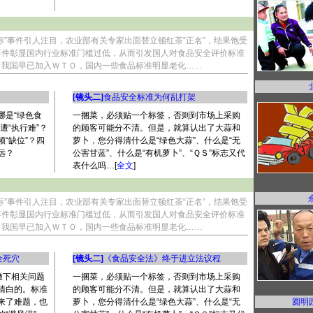
标”事件引人注目，农业部有关专家出面替立顿红茶“正名”，结果饱受
事件彰显国内行业标准门槛过低，从而引发国人对食品安全评价标准
，我国早已加入ＷＴＯ，国内一些食品标准明显老化
……
[镜头二]
食品安全标准为何乱打架
哪是“绿色食
一捆菜，必须贴一个标签，否则到市场上采购
遭“执行难”？
的顾客可能分不清。但是，就算认出了大蒜和
“缺位”？四
萝卜，您分得清什么是“绿色大蒜”、什么是“无
远？
公害甘蓝”、什么是“有机萝卜”、“ＱＳ”标志又代
表什么吗…[
全文
]
标”事件引人注目，农业部有关专家出面替立顿红茶“正名”，结果饱受
事件彰显国内行业标准门槛过低，从而引发国人对食品安全评价标准
，我国早已加入ＷＴＯ，国内一些食品标准明显老化
……
全死穴
[镜头二]
《食品安全法》终于进立法议程
撤下相关问题
一捆菜，必须贴一个标签，否则到市场上采购
清白的。标准
的顾客可能分不清。但是，就算认出了大蒜和
来了难题，也
萝卜，您分得清什么是“绿色大蒜”、什么是“无
圆明