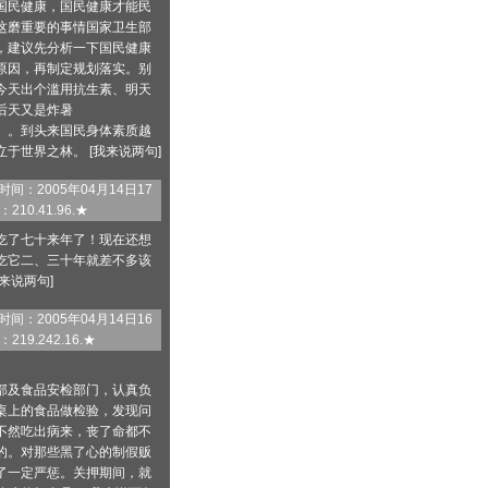
国民健康，国民健康才能民
这磨重要的事情国家卫生部
，建议先分析一下国民健康
原因，再制定规划落实。别
今天出个滥用抗生素、明天
后天又是炸暑
。。到头来国民身体素质越
于世界之林。 [
我来说两句
]
间：2005年04月14日17
210.41.96.★
吃了七十来年了！现在还想
吃它二、三十年就差不多该
来说两句
]
间：2005年04月14日16
219.242.16.★
部及食品安检部门，认真负
桌上的食品做检验，发现问
不然吃出病来，丧了命都不
的。对那些黑了心的制假贩
了一定严惩。关押期间，就