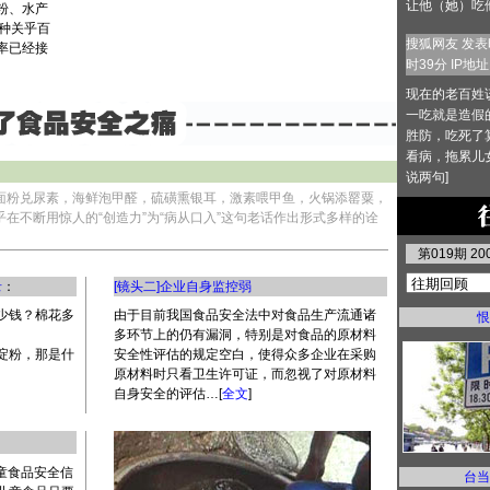
让他（她）吃
粉、水产
0种关乎百
搜狐网友 发表时
率已经接
时39分 IP地址：
现在的老百姓
一吃就是造假
胜防，吃死了
看病，拖累儿
说两句
]
面粉兑尿素，海鲜泡甲醛，硫磺熏银耳，激素喂甲鱼，火锅添罂粟，
乎在不断用惊人的“创造力”为“病从口入”这句老话作出形式多样的诠
第019期 2
录
：
[镜头二]企业自身监控弱
少钱？棉花多
由于目前我国食品安全法中对食品生产流通诸
恨
多环节上的仍有漏洞，特别是对食品的原材料
淀粉，那是什
安全性评估的规定空白，使得众多企业在采购
原材料时只看卫生许可证，而忽视了对原材料
自身安全的评估…[
全文
]
儿童食品安全信
台当