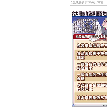
在沸沸扬扬的“苏丹红”事件