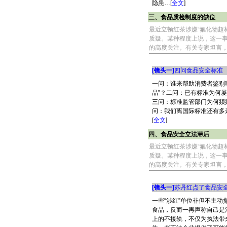
隐患…[
全文
]
三、食品质检制度的缺位
最近立顿红茶涉嫌“氟化物超
质疑。某种程度上说，这一
的高度关注。有关专家坦言
[镜头一]
四问食品安全标准
一问：谁来帮助消费者鉴别
品”？二问：已有标准为何屡
三问：标准监管部门为何频频
问：我们离国际标准还有多
[
全文
]
四、食品安全立法滞后
最近立顿红茶涉嫌“氟化物超
质疑。某种程度上说，这一
的高度关注。有关专家坦言
[镜头一]
苏丹红点了食品安
一些“涉红”单位非但不主动
食品，反而一再声称自己是
上的不接轨，不仅为执法带