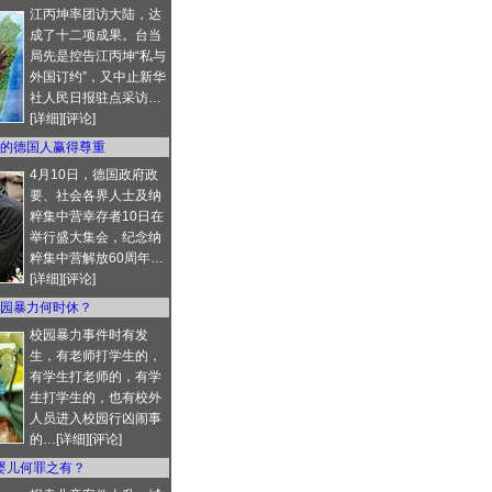
江丙坤率团访大陆，达
成了十二项成果。台当
局先是控告江丙坤“私与
外国订约”，又中止新华
社人民日报驻点采访…
[
详细
][
评论
]
的德国人赢得尊重
4月10日，德国政府政
要、社会各界人士及纳
粹集中营幸存者10日在
举行盛大集会，纪念纳
粹集中营解放60周年…
[
详细
][
评论
]
园暴力何时休？
校园暴力事件时有发
生，有老师打学生的，
有学生打老师的，有学
生打学生的，也有校外
人员进入校园行凶闹事
的…[
详细
][
评论
]
婴儿何罪之有？