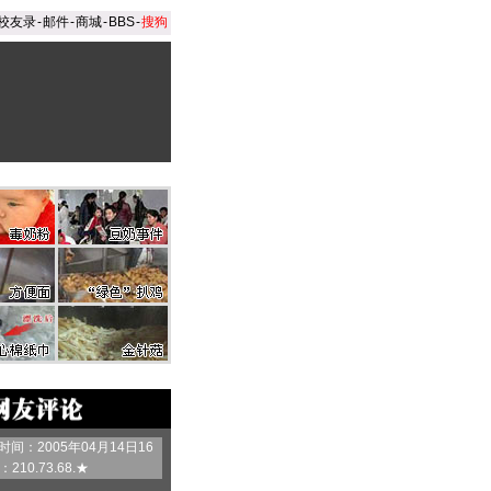
校友录
-
邮件
-
商城
-
BBS
-
搜狗
间：2005年04月14日16
210.73.68.★