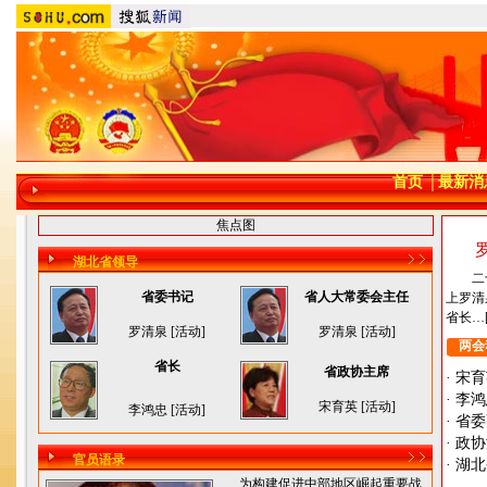
首页
│
最新消
焦点图
湖北省领导
二十
省委书记
省人大常委会主任
上罗清
省长…
罗清泉
[
活动
]
罗清泉
[
活动
]
两会
省长
省政协主席
·
宋育
·
李鸿
宋育英
[
活动
]
李鸿忠
[
活动
]
·
省委
·
政协
官员语录
·
湖北
为构建促进中部地区崛起重要战