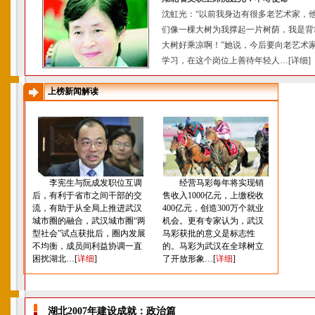
沈虹光：“以前我身边有很多老艺术家，
们像一棵大树为我撑起一片树荫，我是背
大树好乘凉啊！”她说，今后要向老艺术
学习，在这个岗位上善待年轻人…[
详细
]
上榜新闻解读
李宪生与阮成发职位互调
经营马彩每年将实现销
后，有利于省市之间干部的交
售收入1000亿元，上缴税收
流，有助于从全局上推进武汉
400亿元，创造300万个就业
城市圈的融合，武汉城市圈“两
机会。更有专家认为，武汉
型社会”试点获批后，圈内发展
马彩获批的意义是标志性
不均衡，成员间利益协调一直
的。马彩为武汉在全球树立
困扰湖北…[
详细
]
了开放形象…[
详细
]
湖北2007年建设成就：政治篇