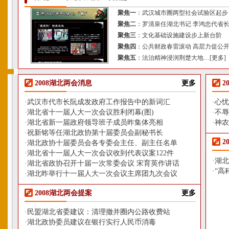
聚焦一
：
武汉城市圈两型社会试验区起步
聚焦二
：
罗清泉任湖北书记
李鸿忠代省
聚焦三
：
文化基础设施建设步上新台阶
聚焦四
：
公共财政春雷滚动 高层力促公
聚焦五
：
法治精神浸润荆楚大地
…[
更多
]
2008湖北两会消息
更多
2
·
武汉市代市长阮成发政府工作报告中的新词汇
·
心忧
·
湖北省十一届人大一次会议胜利闭幕(图)
·
不辱
·
湖北省新一届政府领导班子成员昨集体亮相
·
神农
·
祝新铭等任湖北政协第十届委员会副秘书长
2
·
湖北政协十届委员会各专委会主任、副主任名单
·
湖北省十一届人大一次会议收到代表议案122件
·
湖北
·
湖北省政协召开十届一次常委会议 宋育英作讲话
·
“高
·
湖北昨举行十一届人大一次会议主席团九次会议
2008湖北两会提案
更多
·
民盟湖北省委建议：清理撤并圈内公路收费站
·
湖北政协委员建议在银行实行人民币消毒