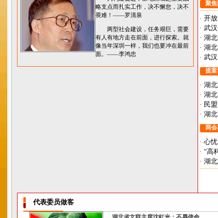
聚焦
略支点而扎实工作，决不懈怠，决不
畏难！——罗清泉
·
开放
·
武汉
两型社会建设，任务艰巨，需要
有人有地方走在前面，进行探索。就
·
湖北
像当年深圳一样，我们也要冲在最前
·
湖北
面。——李鸿忠
·
武汉
提案
·
湖北
·
湖北
·
民盟
·
湖北
两会
·
心忧
·
“高
·
湖北
代表委员做客
湖北省文联主席沈虹光：不辱使命