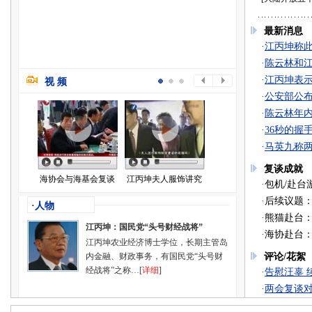
最新消息
·
江丙坤称
·
陈云林和江
·
江丙坤表
视 频
·
公安部公
·
陈云林年内
·
36秒的握
·
马英九称两
复谈成就
海协会与海基会复谈
江丙坤夫人服饰讲究
·
包机/赴台
·
后续议题
·人物
·
熊猫赴台
江丙坤：国民党“头号财经战将”
·
海协赴台
江丙坤农业经济博士学位，长期主管岛
内金融、财政事务，有国民党“头号财
评论/花絮
经战将”之称…
[
详细
]
·
告慰汪辜 
·
两会复谈对