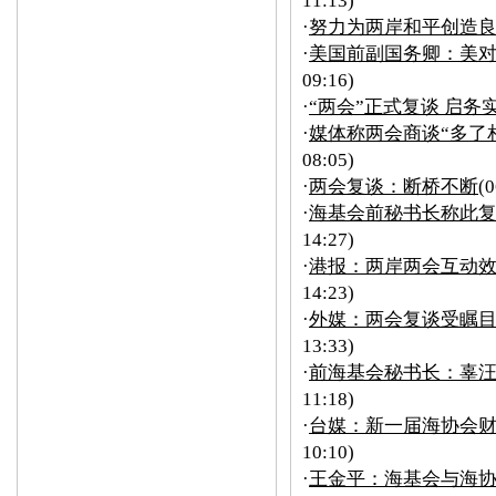
11:13)
·
努力为两岸和平创造良
·
美国前副国务卿：美
09:16)
·
“两会”正式复谈 启务
·
媒体称两会商谈“多了
08:05)
·
两会复谈：断桥不断
(0
·
海基会前秘书长称此
14:27)
·
港报：两岸两会互动效
14:23)
·
外媒：两会复谈受瞩目
13:33)
·
前海基会秘书长：辜
11:18)
·
台媒：新一届海协会财
10:10)
·
王金平：海基会与海