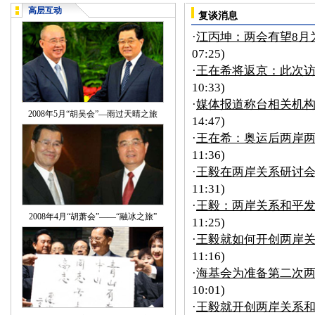
高层互动
复谈消息
·
江丙坤：两会有望8月为
07:25)
·
王在希将返京：此次访
10:33)
·
媒体报道称台相关机
2008年5月“胡吴会”—雨过天晴之旅
14:47)
·
王在希：奥运后两岸两
11:36)
·
王毅在两岸关系研讨会
11:31)
·
王毅：两岸关系和平
2008年4月“胡萧会”——“融冰之旅”
11:25)
·
王毅就如何开创两岸
11:16)
·
海基会为准备第二次
10:01)
·
王毅就开创两岸关系