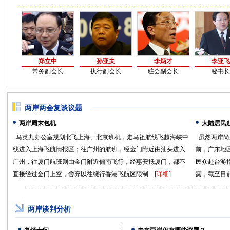
郑立中
孙亚夫
李炳才
李亚飞
常务副会长
执行副会长
驻会副会长
秘书长
两岸两会复谈议题
两岸周末包机
大陆居民
马英九办公室规划北飞上海、北京班机，走马祖航线飞越海峡中
虽然两岸尚
线进入上海飞航情报区；往广州的航班，经金门附近由汕头进入
前，广东地
广州，往厦门航班则由金门附近偏南飞行，经惠安抵厦门，都不
民众赴台游
直接经过金门上空，舍弃以往绕行香港飞航区限制…[
详细
]
露，截至目前
两岸谈判分析