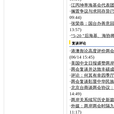
·
江丙坤率海基会代表团
·
搁置争议与求同存异已
09:44)
·
张荣恭：国台办善意回
13:57)
·
“5-20 ”后海基、海协
复谈评论
·
港澳舆论高度评价两
(06/14 15:45)
·
美国中文日报盛赞两岸“
·
两会复谈并达致丰硕成
·
评论：何其有幸四季
·
两会复谈彰显中华民
·
北京台商谈两会协议：
14:49)
·
两岸关系续写历史新篇
·
外媒：两岸两会时隔九
11:17)