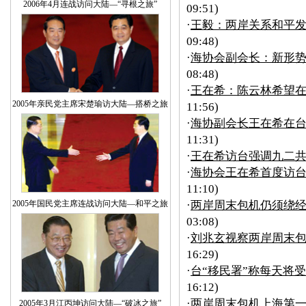
2006年4月连战访问大陆—“寻根之旅”
09:51)
·
王毅：两岸关系和平
09:48)
·
海协会副会长：新形
08:48)
·
王在希：陈云林希望在
2005年亲民党主席宋楚瑜访大陆—搭桥之旅
11:56)
·
海协副会长王在希在台
11:31)
·
王在希访台强调九二
·
海协会王在希首度访台
11:10)
2005年国民党主席连战访问大陆—和平之旅
·
两岸周末包机仍须绕经
03:08)
·
刘兆玄视察两岸周末
16:29)
·
台“移民署”称每天将受
16:12)
·
两岸周末包机上海第一张
2005年3月江丙坤访问大陆—“破冰之旅”