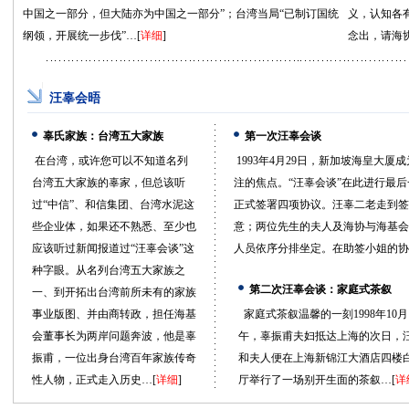
中国之一部分，但大陆亦为中国之一部分”；台湾当局“已制订国统
义，认知各
纲领，开展统一步伐”…[
详细
]
念出，请海
汪辜会晤
辜氏家族：台湾五大家族
第一次汪辜会谈
在台湾，或许您可以不知道名列
1993年4月29日，新加坡海皇大厦
台湾五大家族的辜家，但总该听
注的焦点。“汪辜会谈”在此进行最
过“中信”、和信集团、台湾水泥这
正式签署四项协议。汪辜二老走到签
些企业体，如果还不熟悉、至少也
意；两位先生的夫人及海协与海基会
应该听过新闻报道过“汪辜会谈”这
人员依序分排坐定。在助签小姐的协
种字眼。从名列台湾五大家族之
第二次汪辜会谈：家庭式茶叙
一、到开拓出台湾前所未有的家族
事业版图、并由商转政，担任海基
家庭式茶叙温馨的一刻1998年10月
会董事长为两岸问题奔波，他是辜
午，辜振甫夫妇抵达上海的次日，
振甫，一位出身台湾百年家族传奇
和夫人便在上海新锦江大酒店四楼
性人物，正式走入历史…[
详细
]
厅举行了一场别开生面的茶叙…[
详