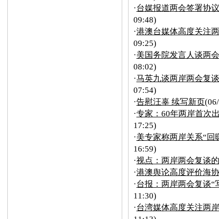
·
台媒报道两会签署协议
09:48)
·
港澳台媒体高度关注两
09:25)
·
美国务院发言人谈两
08:02)
·
马英九谈两岸两会复
07:54)
·
告慰汪辜 续写新页
(06
·
专家：60年两岸首次出
17:25)
·
美专家称两岸关系“回
16:59)
·
视点：两岸两会复谈的
·
港澳舆论高度评价海
·
台报：两岸两会复谈“
11:30)
·
台湾媒体高度关注两岸