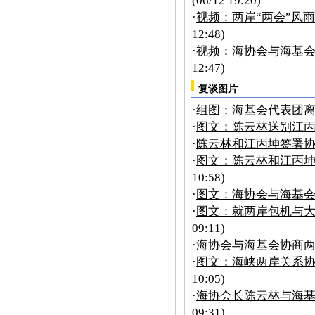
(06/12 19:20)
·
视频：两岸“两会”风雨
12:48)
·
视频：海协会与海基
12:47)
复谈图片
·
组图：海基会代表团
·
图文：陈云林送别江
·
陈云林和江丙坤签署协
·
图文：陈云林和江丙
10:58)
·
图文：海协会与海基
·
图文：就两岸包机与
09:11)
·
海协会与海基会协商两
·
图文：海峡两岸关系
10:05)
·
海协会长陈云林与海基
09:31)