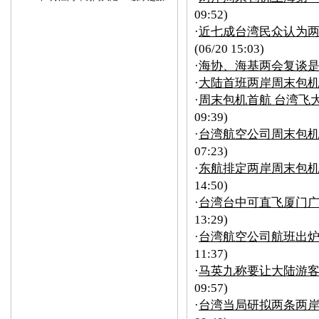
09:52)
·
近七成台湾民众认为
(06/20 15:03)
·
海协、海基两会复谈
·
大陆首班两岸周末包
·
周末包机首航 台湾飞
09:39)
·
台湾航空公司周末包机
07:23)
·
东航排定两岸周末包机时
14:50)
·
台湾台中可直飞厦门广
13:29)
·
台湾航空公司航班出炉
11:37)
·
马英九称要让大陆游客
09:57)
·
台湾当局研拟两条两岸