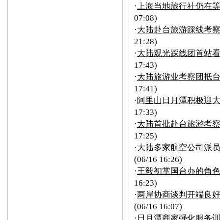
·
上海当地旅行社仍在
07:08)
·
大陆赴台旅游踩线考察团
21:28)
·
大陆观光踩线团首站看
17:43)
·
大陆旅游业考察团抵台
17:41)
·
阿里山日月潭积极迎大
17:33)
·
大陆首批赴台旅游考察
17:25)
·
大陆多家航空公司派
(06/16 16:26)
·
王毅初掌国台办的角
16:23)
·
两岸协商谈判开端良好
(06/16 16:07)
·
日月潭商家强化服务训