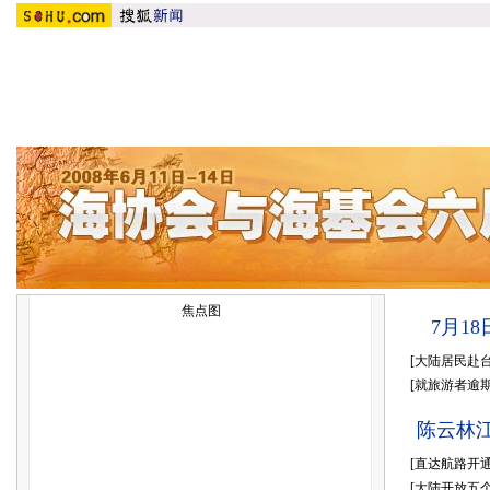
焦点图
7月1
[
大陆居民赴
[
就旅游者逾
陈云林
[
直达航路开
[
大陆开放五