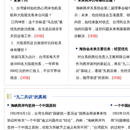
复谈十问
未来两岸仍有哪些议题？
1、台湾缘何如此热心周末包机直
海峡两岸关系协会第二届理事会秘
航和大陆观光客来台问题？
示：未来，包括胡连会五项愿景、胡
江丙坤答：这个目标是“马总统”最
内容，如结束敌对状态、台湾民众关
优先的政治措施，在当选后就非常
动的问题等，这些问题未来将随着两
关切这项工作…[
详细
]
步解决…[
详细
]
2、大陆居民赴台旅游对台好处具
海协会未来主要任务：经贸优先
体有哪些？
依据马英九估计，台湾若每天开
对台系统两位负责人王毅和陈云林
放3000名大陆观光客，一年即有
作为两岸谈判的新起点，将在“九二
600亿元的外汇收入，不仅可带动
识”基础上，遵循“先易后难，先经
就业…[
详细
]
治，循序渐进”的原则…[
详细
]
“九二共识”的真相
海峡两岸均坚持一个中国原则
一个中国
1992年8月1日，台湾当局的“国家统一委员会”就两会商谈事务性
1992年1
协议时有关“一个中国”涵义问题作出“结论”，内称：“海峡两岸均
用”问题继
坚持一个中国之原则，但双方所赋予之涵义有所不同”；“台湾固为
的过程中，