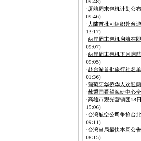
09:48)
·
厦航周末包机计划公布
09:46)
·
大陆首批可组织赴台游
13:17)
·
两岸周末包机启航在即
09:07)
·
两岸周末包机下月启航
09:05)
·
赴台游首批旅行社名单
01:36)
·
葡萄牙华侨华人欢迎
·
戴秉国看望海研中心
·
高雄市观光营销团18
15:06)
·
台湾航空公司争抢台北
09:11)
·
台湾当局最快本周公
08:15)