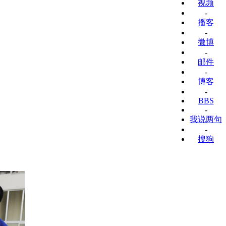
视频
-
播客
-
微博
-
邮件
-
博客
-
BBS
-
我说两句
-
搜狗