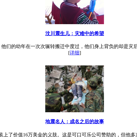
汶川震生儿：灾难中的希望
。他们的幼年在一次次辗转搬迁中度过，他们身上背负的却是灾
[
详细
]
地震名人：成名之后的故事
管里装上了价值16万美金的义肢。这是可口可乐公司赞助的，但他