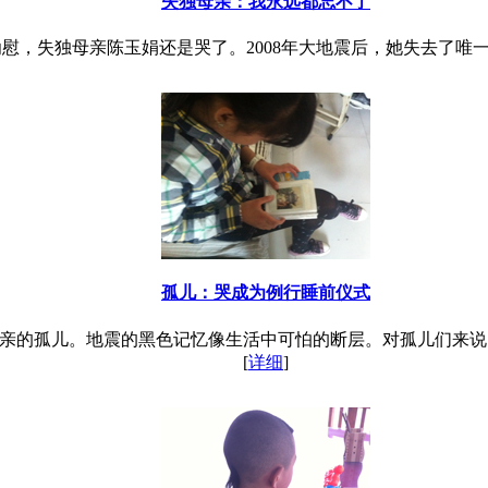
失独母亲：我永远都忘不了
劝慰，失独母亲陈玉娟还是哭了。2008年大地震后，她失去了唯
孤儿：哭成为例行睡前仪式
去双亲的孤儿。地震的黑色记忆像生活中可怕的断层。对孤儿们来
[
详细
]