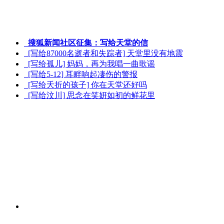
搜狐新闻社区征集：写给天堂的信
[写给87000名逝者和失踪者] 天堂里没有地震
[写给孤儿] 妈妈，再为我唱一曲歌谣
[写给5-12] 耳畔响起凄伤的警报
[写给夭折的孩子] 你在天堂还好吗
[写给汶川] 思念在笑妍如初的鲜花里