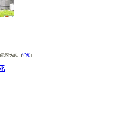
最深伤痕。[
详细
]
死