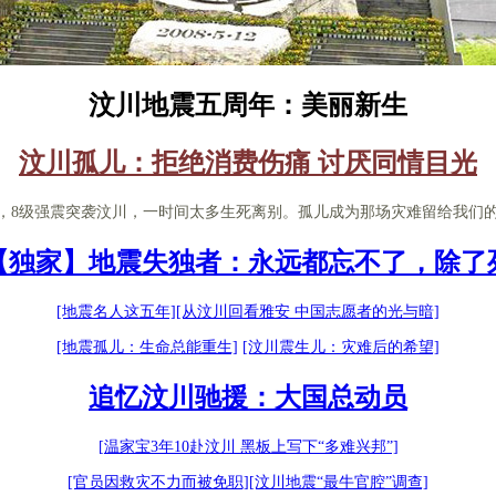
汶川地震五周年：美丽新生
汶川孤儿：拒绝消费伤痛 讨厌同情目光
2日，8级强震突袭汶川，一时间太多生死离别。孤儿成为那场灾难留给我们的
【独家】地震失独者：永远都忘不了，除了
[地震名人这五年]
[从汶川回看雅安 中国志愿者的光与暗]
[地震孤儿：生命总能重生]
[汶川震生儿：灾难后的希望]
追忆汶川驰援：大国总动员
[温家宝3年10赴汶川 黑板上写下“多难兴邦”]
[官员因救灾不力而被免职]
[汶川地震“最牛官腔”调查]