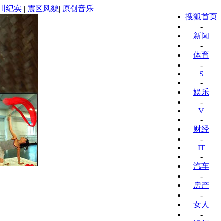
川纪实
|
震区风貌
|
原创音乐
搜狐首页
-
新闻
-
体育
-
S
-
娱乐
-
V
-
财经
-
IT
-
汽车
-
房产
-
女人
-