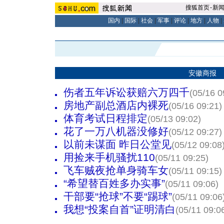
搜狐首页
-
新
国内
|
国际
|
社会
|
军事
|
评论
|
地方
|
人物
|
安徽商报
伤者五年诉讼获赔六万四千
(05/16 0
房地产副总酒店内裸死
(05/16 09:21)
体育考试日程排定
(05/13 09:02)
花了一万八机器没修好
(05/12 09:27)
以前未谋面 昨日公堂见
(05/12 09:08
用捡来手机骚扰110
(05/11 09:25)
飞车贼夜抢单身骑车女
(05/11 09:15)
“希望替百姓多办实事”
(05/11 09:06)
干部要“抢球”不要“踢球”
(05/11 09:06
我想“投案自首”证明清白
(05/11 09:0