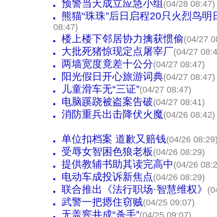
预警当天成立应急小组
(04/28 08:47)
熊猫“珠珠”后日启程20只火烈鸟
08:47)
楼上楼下邻居协力擒获惯偷
(04/27 0
大批死猪惊现定点屠宰厂
(04/27 08:
两墙宽度竟差十公分
(04/27 08:47)
阳光假日开心旅游词典
(04/27 08:47)
儿童滑车无“三证”
(04/27 08:47)
电脑蹊跷被盗案告破
(04/27 08:41)
消防重兵出击降伏火魔
(04/26 08:42)
单位扣档案 道歉又赔钱
(04/26 08:29
受辱女智困色狼老板
(04/26 08:29)
提供教辅书助其读完高中
(04/26 08:
电动车成投诉新焦点
(04/26 08:29)
联合推出《法行职场·智慧维权》
(0
武警一把摁住窃贼
(04/25 09:07)
无盖窨井成“杀手”
(04/25 09:07)