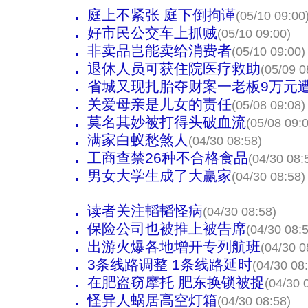
庭上不紧张 庭下倒拘谨
(05/10 09:00
好市民公交车上抓贼
(05/10 09:00)
非卖品岂能卖给消费者
(05/10 09:00)
退休人员可获住院医疗救助
(05/09 0
省城又现扎胎夺财案一老板9万元
关爱母亲是儿女的责任
(05/08 09:08)
莫名其妙被打得头破血流
(05/08 09:
满家白蚁愁煞人
(04/30 08:58)
工商查禁26种不合格食品
(04/30 08:
男女大学生成了大赢家
(04/30 08:58)
读者关注韬韬怪病
(04/30 08:58)
保险公司也被推上被告席
(04/30 08:
出游火爆各地增开专列航班
(04/30 0
3条线路调整 1条线路延时
(04/30 08
在肥盗窃摩托 肥东换锁被捉
(04/30 
怪异人蜗居高空灯箱
(04/30 08:58)