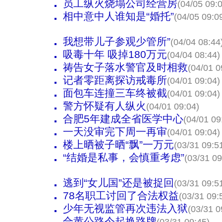
员工纵火烧塌公司经营房
(04/05 09:
相中意中人谁知是“婚托”
(04/05 09:0
我想带儿子参观少管所”
(04/04 08:44
吸毒十年 吸掉180万元
(04/04 08:44)
祷告女子落水警官及时相救
(04/01 0
记者零距离探访戒毒所
(04/01 09:04)
面包车连撞三车终被截
(04/01 09:04)
警方怀疑有人纵火
(04/01 09:04)
合肥5年建成全省医学中心
(04/01 09
一天没审完下周一再审
(04/01 09:04)
楼上晒被子晒“飘”一万元
(03/31 09:5
“结婚是私事，会慎重考虑”
(03/31 09
逃到“女儿国”还是被捉回
(03/31 09:5
78名职工讨回了合法权益
(03/31 09:
少年无视监管再次违法入狱
(03/31 0
合黄公路今起换路牌