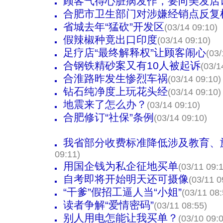
顾客气得心脏病发作，要向美发店
合肥市卫生部门对涉嫌经销点反复
省城去年“猛砍”开发区
(03/14 09:10)
假辣椒种竟出口印度
(03/14 09:10)
足疗店“最终解释权”让顾客闹心
(03/
合钢铁精砂案又有10人被起诉
(03/1
合淮路昨发生惨烈车祸
(03/14 09:10)
钻石纯净度上玩花头经
(03/14 09:10)
地震来了怎么办？
(03/14 09:10)
合肥修订“社保”条例
(03/14 09:10)
我省部分收费标准降低涉及教育、
09:11)
用国企钱为私企征地买单
(03/11 09:
自考即将开始明天还可摄像
(03/11 0
“干爹”假招工逼人当“小姐”
(03/11 08:
读者争解“爱情密码”
(03/11 08:55)
别人用电怎能让我买单？
(03/10 09: