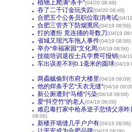
植物上爬满“杀手”
(04/20 08:49)
吞了二千订金玩失踪
(04/20 08:49)
合肥五个公务员职位取消考试
(04/1
合肥三管齐下防烟熏民
(04/19 08:56)
打的遭拒 竟连捅的哥数刀
(04/19 08:
省城又现汽车拖人事件
(04/19 08:56)
举办“幸福家园”文化周
(04/19 08:56)
技能培训退役士兵学费可报销
(04/1
车出误差不到0.1毫米的圆球
(04/19 
两蟊贼偷到市府大楼里
(04/18 09:09)
他的焊条手艺“天衣无缝”
(04/18 09:0
新公厕遭到“马桶”污染
(04/18 09:09)
爱“抖空竹”的老人
(04/18 09:09)
难忍毒打家中枪杀逆子悲情父亲昨
09:06)
新楼开墙缝几乎户户有
(04/15 09:06)
让平安成为合肥品牌
(04/15 09:06)