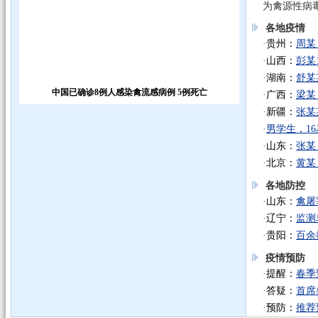
为禽源性病毒
各地疫情
·
贵州：
周某
·
山西：
彭某
·
湖南：
舒某
中国已确诊8例人感染禽流感病例 5例死亡
·
广西：
梁某
·
新疆：
张某
·
男学生，16
·
山东：
张某
·
北京：
黄某
各地防控
·
山东：
禽屠
·
辽宁：
监测
·
贵阳：
百余
疫情预防
·
提醒：
春季
·
答疑：
首席
·
预防：
推荐