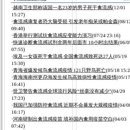
·
越南卫生部称该国一名23岁的男子死于禽流感
(12/01
15:27)
·
禽流感康复者恐大脑受损 引发老年痴呆或帕金森
(08/1
09:40)
·
香港举行测试抗禽流感应变能力演习
(07/24 23:16)
·
快速诊断禽流感试剂盒两年后面市 10小时出结果
(06/0
07:55)
·
埃及一女孩死于禽流感 全国禽流感致死达27人
(05/19
15:30)
·
青海省爆发候鸟禽流感疫情 121只野鸟死亡
(05/18 15:2
·
青海海南州更尕海发生候鸟高致病性禽流感疫情
(05/1
16:41)
·
世卫警告禽流感全球流行风险“丝毫没有减少”
(04/29
17:23)
·
我国已加强防控禽流感 近期不会暴发大规模疫情
(04/0
16:17)
·
河南研制出禽流感疫苗 填补国内禽用疫苗空白
(04/03
07:42)