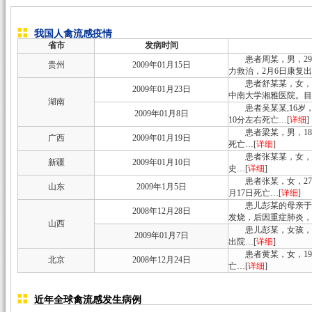
我国人禽流感疫情
省市
发病时间
患者周某，男，29岁
贵州
2009年01月15日
力救治，2月6日康复出
患者舒某某，女，21
2009年01月23日
中南大学湘雅医院。目
湖南
患者吴某某,16岁，
2009年01月8日
10分左右死亡…[
详细
]
患者梁某，男，18岁
广西
2009年01月19日
死亡…[
详细
]
患者张某某，女，31
新疆
2009年01月10日
史…[
详细
]
患者张某，女，27
山东
2009年1月5日
月17日死亡…[
详细
]
患儿彭某的母亲于去年1
2008年12月28日
发烧，后因重症肺炎，2
山西
患儿彭某，女孩，有活
2009年01月7日
出院…[
详细
]
患者黄某，女，19岁
北京
2008年12月24日
亡…[
详细
]
近年全球禽流感发生病例