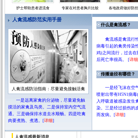
护士帮助患者进流食
专家在对患者胸片比较
各地政府做好防
人禽流感防范实用手册
☉
什么是禽流感？
禽流感是禽流行性
病毒引起的禽类传染
鸡)之间流行，过去在
后死亡率很高。
[
详细
☉
传播途径有哪些？
一是经飞沫在空气
人禽流感防治指南：尽量避免接触活禽
喷射出带有H5N1病
一是远离家禽的分泌物，尽量避免触
入呼吸道被感染发生
摸活的家禽及鸟类。二是保持室内空气流
染。三是经过损伤的皮
通。三是确保排水道去水顺畅。四是吃禽
而发病。[
详细
]
肉要煮熟、煮透。[
详细
]
人禽流感最新消息
更多