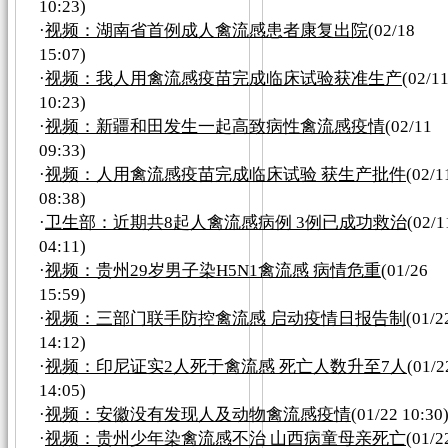
10:23)
·
视频：湖南省首例成人禽流感患者康复出院
(02/18
15:07)
·
视频：我人用禽流感疫苗完成临床试验获准生产
(02/1
10:23)
·
视频：新疆和田发生一起高致病性禽流感疫情
(02/11
09:33)
·
视频：人用禽流感疫苗完成临床试验 获生产批件
(02/1
08:38)
·
卫生部：近期共8起人禽流感病例 3例已成功救治
(02/1
04:11)
·
视频：贵州29岁男子染H5N1禽流感 病情危重
(01/26
15:59)
·
视频：三部门联手防控禽流感 启动疫情日报告制
(01/2
14:12)
·
视频：印尼证实2人死于禽流感 死亡人数升至7人
(01/2
14:05)
·
视频：安徽没有发现人及动物禽流感疫情
(01/22 10:30
·
视频：贵州少年染禽流感不治 山西病童母亲死亡
(01/2