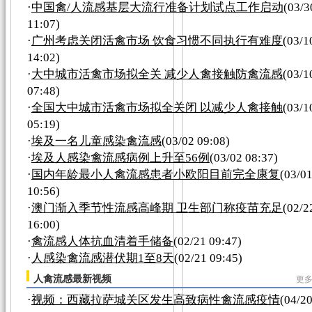
·
中国禽/人流感基层大流行准备计划试点工作启动
(03/3
11:07)
·
广州考虑关闭活禽市场 饮食习惯不同执行有难度
(03/1
14:02)
·
大中城市活禽市场拟全关 减少人禽接触防禽流感
(03/1
07:48)
·
全国大中城市活禽市场拟全关闭 以减少人禽接触
(03/1
05:19)
·
埃及一名儿童感染禽流感
(03/02 09:08)
·
埃及人感染禽流感病例上升至56例
(03/02 08:37)
·
国内年龄最小人禽流感患者小欧阳目前完全康复
(03/0
10:56)
·
澳门渐入季节性流感高峰期 卫生部门称疫苗充足
(02/2
16:00)
·
禽流感人体抗血清着手储备
(02/21 09:47)
·
人感染禽流感潜伏期1至8天
(02/21 09:45)
人禽流感最新视频
更多
·
视频：西藏拉萨城关区发生高致病性禽流感疫情
(04/2