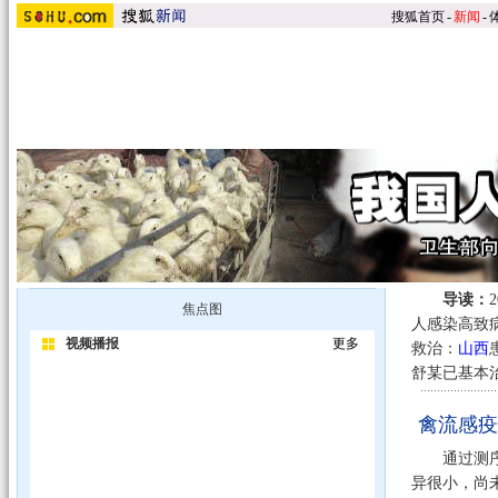
搜狐首页
-
新闻
-
导读：
焦点图
人感染高致病
视频播报
更多
救治：
山西
舒某已基本
禽流感疫
通过测序和
异很小，尚