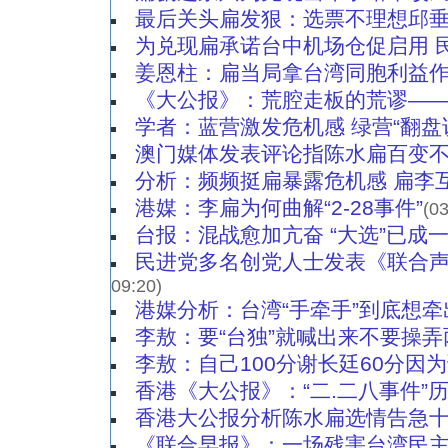
最后关头扁发狠：选票不理想邱
为兑现扁承诺台中机场仓促启用 
姜恩柱：扁当局拿台湾同胞利益
《大公报》：荒腔走板的荒谬——“
学者：蓝营激发危机感 绿营“翻盘
澳门媒体发表评论指陈水扁百变不
分析：频频挺扁暴露危机感 扁李
港媒：李扁为何曲解“2-28事件”
(03
台报：混战愈加亢奋 “大选”已成
民进党多名创党人士发表《联合
09:20)
港媒分析：台湾“手牵手”到底想牵
李敖：要“台独”就喊出来不要操
李敖：自己100分谢长廷60分因
香港《大公报》：“二.二八事件”
香港大公报分析陈水扁选情告急
《联合早报》：一场残害台湾民