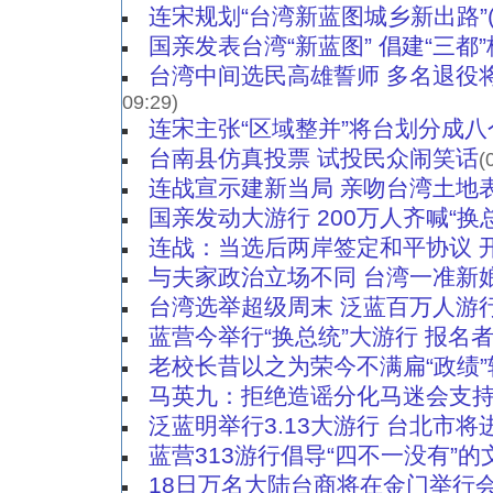
连宋规划“台湾新蓝图城乡新出路”(
国亲发表台湾“新蓝图” 倡建“三都
台湾中间选民高雄誓师 多名退役
09:29)
连宋主张“区域整并”将台划分成八
台南县仿真投票 试投民众闹笑话
(
连战宣示建新当局 亲吻台湾土地表
国亲发动大游行 200万人齐喊“换
连战：当选后两岸签定和平协议 开
与夫家政治立场不同 台湾一准新
台湾选举超级周末 泛蓝百万人游行
蓝营今举行“换总统”大游行 报名
老校长昔以之为荣今不满扁“政绩”
马英九：拒绝造谣分化马迷会支
泛蓝明举行3.13大游行 台北市
蓝营313游行倡导“四不一没有”的
18日万名大陆台商将在金门举行