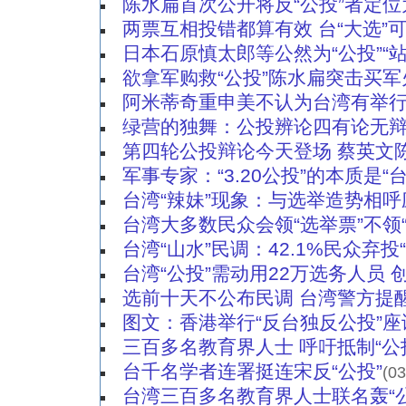
陈水扁首次公开将反“公投”者定位为
两票互相投错都算有效 台“大选”
日本石原慎太郎等公然为“公投”“站
欲拿军购救“公投”陈水扁突击买军
阿米蒂奇重申美不认为台湾有举行
绿营的独舞：公投辨论四有论无
第四轮公投辩论今天登场 蔡英文陈
军事专家：“3.20公投”的本质是“
台湾“辣妹”现象：与选举造势相
台湾大多数民众会领“选举票”不领“
台湾“山水”民调：42.1%民众弃投
台湾“公投”需动用22万选务人员 
选前十天不公布民调 台湾警方提
图文：香港举行“反台独反公投”座
三百多名教育界人士 呼吁抵制“公
台千名学者连署挺连宋反“公投”
(03
台湾三百多名教育界人士联名轰“