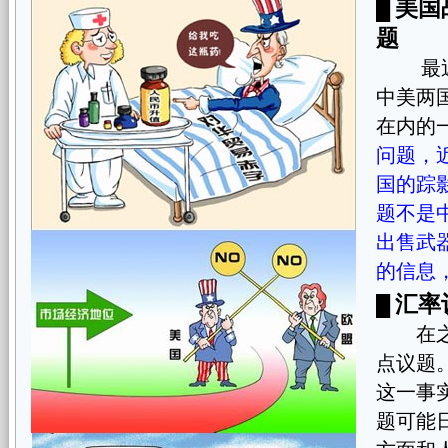
美国
█
题
最近一
中美两
在内的
问题，
国的踪
题不是
出售武
的信息
汇率
█
在之前
点议题
这一事
题可能