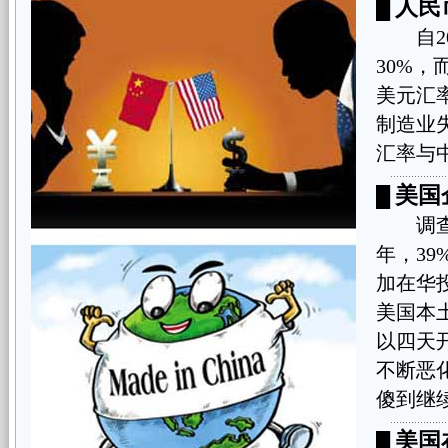
人民
█
自20
30%，
美元汇
制造业失
汇率与
美国
█
调查显
年，3
加在华投
美国本土
以四天
不断恶
傻到继
美国
█