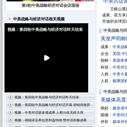
中美共达成
第4轮中美战略经济对话北京开幕
王岐山透露，
成果。双方承
中美战略与经济对话相关视频
开放的全球贸
视频：第四轮中美战略与经济对话昨天结束
中美战略与
美发声明称
·成果：
中美战
·企业：
美国:中
·朝鲜：
美国务
·科技：
中美对
·人权：
中美今
·人权：
戴秉国
中美战略与
视频：第四轮中美战略与经济对话昨天结束
美媒体高度
视频：第四轮中美战略与经济对话开幕 胡锦涛致辞
·相处：
媒体谈
视频：中美对话获多项成果 人权分歧无碍大局
·困难：
中美经
视频：胡锦涛见希拉里和盖特纳 赞对话积极成果
·评价：
媒体评