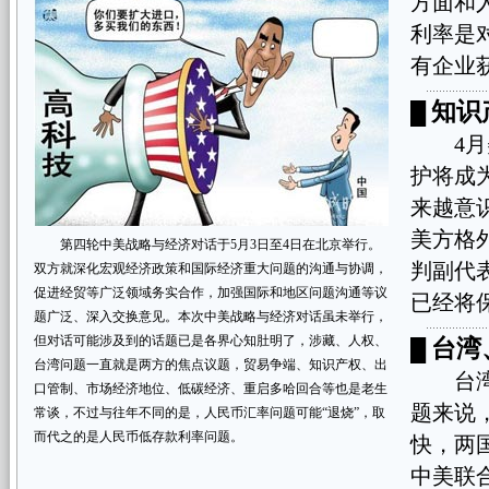
方面和
利率是
有企业
知识
█
4月美
护将成
来越意
美方格
第四轮中美战略与经济对话于5月3日至4日在北京举行。
判副代
双方就深化宏观经济政策和国际经济重大问题的沟通与协调，
促进经贸等广泛领域务实合作，加强国际和地区问题沟通等议
已经将
题广泛、深入交换意见。本次中美战略与经济对话虽未举行，
但对话可能涉及到的话题已是各界心知肚明了，涉藏、人权、
台湾
█
台湾问题一直就是两方的焦点议题，贸易争端、知识产权、出
台湾、
口管制、市场经济地位、低碳经济、重启多哈回合等也是老生
题来说
常谈，不过与往年不同的是，人民币汇率问题可能“退烧”，取
而代之的是人民币低存款利率问题。
快，两
中美联