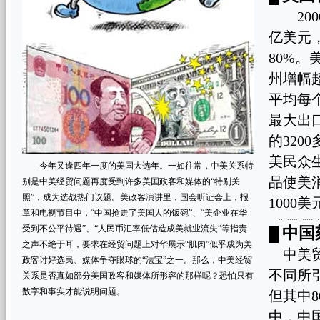
2000
亿美元
80%。
州增幅超
平均每
最大出
的320
美民众
今年又逢四年一度的美国大选年。一如往常，中美关系特
品使美
别是中美经贸问题再度受到许多美国政客和媒体的“特别关
照”，成为选战热门议题。美政客演讲里，国会听证会上，报
1000
章和电视节目中，“中国抢走了美国人的饭碗”、“美企业在华
受到不公平待遇”、“人民币汇率低估造成美就业流失”等指责
中国
█
之声不绝于耳，要求在经贸问题上对华展示“肌肉”似乎成为美
中美贸
政客讨好选民、媒体争夺眼球的“法宝”之一。那么，中美经贸
不同所引
关系是否真如部分美国政客和媒体所形容的那样呢？恐怕只有
数字和事实才能说明问题。
但其中
中，中