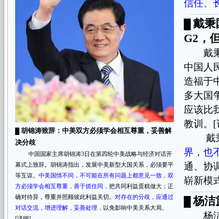
信任、
戴秉
█
G2，
戴秉国
中国人
造福于
多大国
应该比
教训。[
胡锦涛致辞：中美双方必须学会相互尊重，妥善解
█
戴秉
决分歧
界，也
中国国家主席胡锦涛3日在第四轮中美战略与经济对话开
通、协
幕式上致辞。胡锦涛指出，发展中美新型大国关系，必须要平
等互谅。
中美国情不同，不可能在所有问题上都意见一致，双
崭新模式
方必须学会相互尊重，善于抓住同，
把共同利益蛋糕做大；正
确对待异，尊重并照顾彼此利益关切。
对存在的分歧，应通过
杨洁
█
对话交流，增进理解，妥善处理，
以免影响中美关系大局。
杨洁篪
[
详细
]