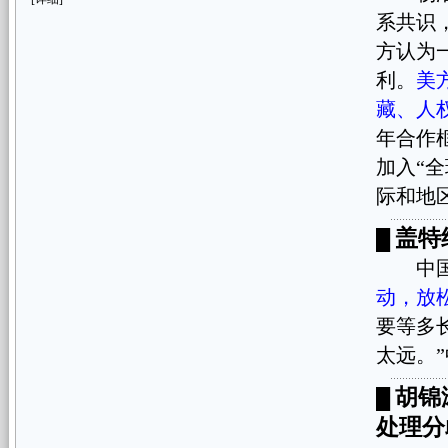
系共识
方认为
利。
美
藏、人
年合作
加入“
际和地
盖特
█
中国商
动，放
要等多
太远。”
胡锦
█
处理分