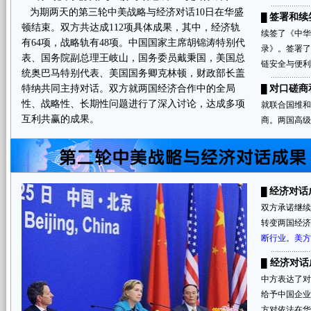
为期两天的第三轮中美战略与经济对话10日在华盛
签署和续
█
顿结束。双方共达成112项具体成果，其中，经济轨
续签了《中华
有64项，战略轨有48项。中国国家主席胡锦涛特别代
录》。签署
表、国务院副总理王岐山，国务委员戴秉国，美国总
链安全与便利
统奥巴马特别代表、美国国务卿克林顿，财政部长盖
特纳共同主持对话。双方就两国经济合作中的全局
对口磋商
█
性、战略性、长期性问题进行了深入讨论，达成多项
就联合国维
互利共赢的成果。
商。两国高级
经济对话
█
双方承诺继
转变两国经济
断行业。美方
经济对话
█
中方表达了
给予中国企业
方对依法在华