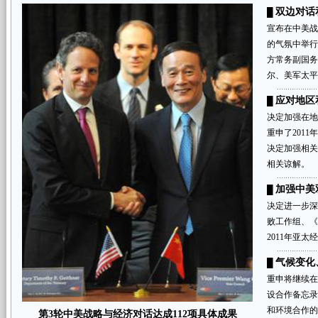
双边对话
█
宣布在中美
的气氛中举
方常务副国
尔、美军太平
应对地区
█
决定加强在
重申了201
决定加强相关
相关谅解。
加强中美
█
决定进一步
败工作组、
2011年亚
气候变化
█
重申将继续
设合作备忘
和环境合作的
第3轮中美战略与经济对话达成112项具体成果