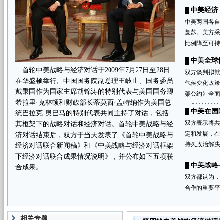
中美经济
█
中美两国各自
复苏。美方采
比例降至可持
中美全球
█
首轮中美战略与经济对话于2009年7月27日至28日
双方谈判拟就
在华盛顿举行。中国国务院副总理王岐山、国务委员
气候变化政策
戴秉国作为国家主席胡锦涛的特别代表与美国国务卿
架公约》全面
希拉里·克林顿和财政部长蒂莫西·盖特纳作为美国总
中美在国
█
统巴拉克·奥巴马的特别代表共同主持了对话，包括
双方表示将共
其框架下的战略对话和经济对话。首轮中美战略与经
定和发展，在
济对话结束后，双方于当天发表了《首轮中美战略与
持久政治解决
经济对话联合新闻稿》和《中美战略与经济对话框架
下经济对话联合成果情况说明》，并公布如下五项联
中美战略
█
合成果。
双方都认为，
合作的重要平
相关专题