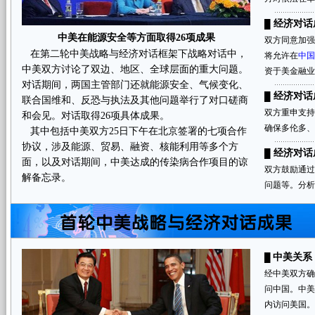
经济对话
█
中美在能源安全等方面取得26项成果
双方同意加
在第二轮中美战略与经济对话框架下战略对话中，
将允许在
中国
中美双方讨论了双边、地区、全球层面的重大问题。
资于美金融业
对话期间，两国主管部门还就能源安全、气候变化、
经济对话
█
联合国维和、反恐与执法及其他问题举行了对口磋商
双方重申支持
和会见。对话取得26项具体成果。
确保多伦多、
其中包括中美双方25日下午在北京签署的七项合作
协议，涉及能源、贸易、融资、核能利用等多个方
经济对话
█
面，以及对话期间，中美达成的传染病合作项目的谅
双方鼓励通
解备忘录。
问题等。分析
中美关系
█
经中美双方确
问中国。中美
内访问美国。