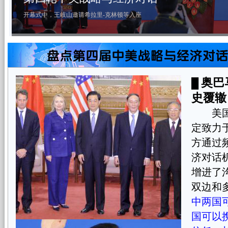
5月3日，国家主席胡锦涛在北京出席第四轮中美战略与经济对话开幕式并致
奥巴
█
史覆辙
美国总
定致力
方通过
济对话
增进了
双边和
中两国
国可以