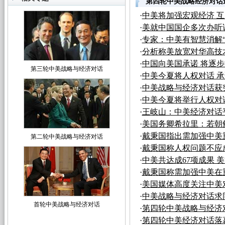
第四轮中美战略经济对话
·
中美将加强宏观经济 
·
美就中国国企多次办听
·
专家：中美有智慧消解“
·
分析称美放宽对华高技
·
中国向美国承诺 将逐
第三轮中美战略与经济对话
·
中美今夏将人权对话 
·
中美战略与经济对话获
·
中美今夏将举行人权对
·
王岐山：中美经济对话
·
美国务卿希拉里：若朝
·
戴秉国指出需加强中美
第二轮中美战略与经济对话
·
戴秉国称人权问题不应
·
中美共达成67项成果 
·
戴秉国称需加强中美在
·
美国媒体高度关注中美
·
中美战略与经济对话求
首轮中美战略与经济对话
·
第四轮中美战略与经济
·
第四轮中美经济对话落幕