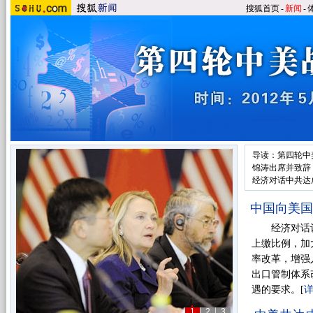
搜狐首页
-
新闻
-
导读：第四轮中
锦涛出席并致辞
经济对话中共达成
中国向美国
经济对话议
上缴比例，加
率改革，增强
出口管制体系
遇的要求。[
1
2
3