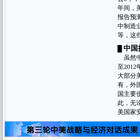
年间，
报告预
中制造
等，这
中国
█
虽然中
至201
大部分
有，外
国主要
此，无
美国家