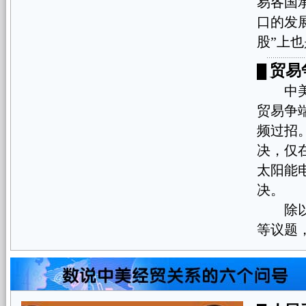
易各国
口的发
股”上也
贸易
█
中美贸
贸易争
频过招
决，仅
太阳能
决。
除以上
等议题