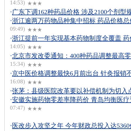
14:53)
★★★
·
广东下调162种药品价格 涉及2100个剂型
·
浙江逾两万药物品种集中招标 药品价格总
09:49)
★★★
·
浙江提前一年实现基本药物制度全覆盖 药价
14:05)
★★★
·
北京市发改委通知：400种药品调整最高
15:34)
★★★
·
京中医价格调整最快6月前出台 针灸报销
16:08)
★★★
·
张茅：县级医院改革要以补偿机制为切入
·
安徽实施药物零差率降药价 青岛均衡医疗
07:47)
★★★
·
医改步入攻坚之年 今年财政总投入达536