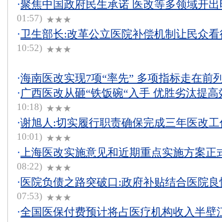
·
聚焦中国政府民生承诺 医改等多领域开出
01:57)
★★★
·
卫生部长:改革公立医院补偿机制让民众看
10:52)
★★★
·
海南医改实现7项“率先” 多项指标走在前
·
广西医改从砸“铁饭碗“入手 优胜劣汰提高
10:18)
★★★
·
谢旭人:切实履行职责确保完成三年医改工
10:01)
★★★
·
上海医改实施意见和近期重点实施方案正
08:22)
★★★
·
医院负债之路突破口:政府补贴结合医院良
07:53)
★★★
·
全国医保付费预计将占医疗机构收入半壁