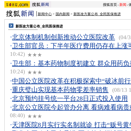
搜狐首页
-
新闻
-
新闻中心
>
国内新闻
>
新医改方案公布_全民医保推进
新医改方案公布_全民医保推进
·
北京体制机制创新推动公立医院改革
(04/3
·
卫生部官员：下半年医疗费用仍存在上涨
10:42)
★★★
·
卫生部：基本药物制度初建立 群众用药负
10:24)
★★★
·
中国公立医院改革在积极探索中“破冰前行
·
重庆璧山实现基本药物零差率销售
(08/13 
·
北京预约挂号统一平台28日正式投入使用
·
北京公立医院今起管办分离 看病难看病贵
08:40)
★★★
·
天津医院8月实行实名制就诊 打击“贩号黄