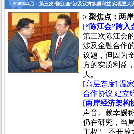
2009年4月：第三次“陈江会”涉及双方实质利益 实现更大
> 聚焦点：两
[
“陈江会”跨入
第三次陈江会
涉及金融合作
议题，但因为
方的实质利益
大。
[高层态度]
温
合作协议 建立
[
两岸经济架构
声音。赖幸媛
仍在研究，当局
主权”、不开放