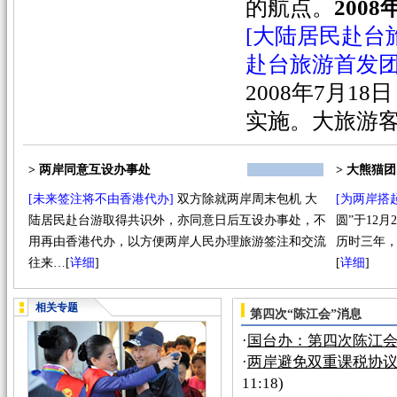
的航点。
200
[大陆居民赴台
赴台旅游首发
2008年7月1
实施。大旅游
> 两岸同意互设办事处
> 大熊猫
[未来签注将不由香港代办]
双方除就两岸周末包机 大
[为两岸搭
陆居民赴台游取得共识外，亦同意日后互设办事处，不
圆”于12
用再由香港代办，以方便两岸人民办理旅游签注和交流
历时三年，
往来…
[
详细
]
[
详细
]
相关专题
第四次“陈江会”消息
·
国台办：第四次陈江
·
两岸避免双重课税协议
11:18)