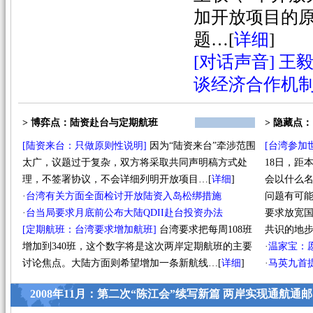
加开放项目的原
题…
[
详细
]
[对话声音]
王毅
谈经济合作机
> 博弈点：陆资赴台与定期航班
> 隐藏点
[陆资来台：只做原则性说明]
因为“陆资来台”牵涉范围
[台湾参加
太广，议题过于复杂，双方将采取共同声明稿方式处
18日，距
理，不签署协议，不会详细列明开放项目…
[
详细
]
会以什么名
·
台湾有关方面全面检讨开放陆资入岛松绑措施
问题有可
·
台当局要求月底前公布大陆QDII赴台投资办法
要求放宽
[定期航班：台湾要求增加航班]
台湾要求把每周108班
共识的地
增加到340班，这个数字将是这次两岸定期航班的主要
·
温家宝：
讨论焦点。大陆方面则希望增加一条新航线…
[
详细
]
·
马英九首
2008年11月：第二次“陈江会”续写新篇 两岸实现通航通邮