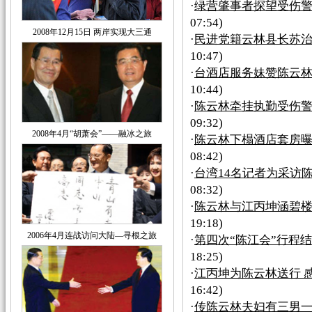
·
绿营肇事者探望受伤警
07:54)
2008年12月15日 两岸实现大三通
·
民进党籍云林县长苏治
10:47)
·
台酒店服务妹赞陈云林
10:44)
·
陈云林牵挂执勤受伤警
09:32)
2008年4月“胡萧会”——融冰之旅
·
陈云林下榻酒店套房曝
08:42)
·
台湾14名记者为采访陈
08:32)
·
陈云林与江丙坤涵碧
19:18)
2006年4月连战访问大陆—寻根之旅
·
第四次“陈江会”行程
18:25)
·
江丙坤为陈云林送行 
16:42)
·
传陈云林夫妇有三男一