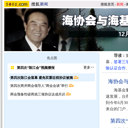
搜狐首页
-
新闻
-
导读：
焦点图
幕，
签署三
更多>>
第四次“陈江会”视频播报
验认证合作
·第四次陈江会落幕 避免双重征税协议被搁
海协会
·第四次两岸两会领导人“两会会谈”举行
海基会董事
·两会预备性磋商就三项协议达成共识
速发展，台
到今年6月
来台的门户…
第四次