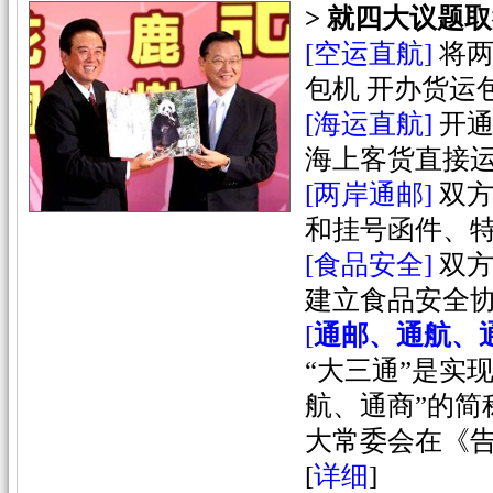
> 就四大议题
[空运直航]
将
包机 开办货运
[海运直航]
开通
海上客货直接
[两岸通邮]
双
和挂号函件、
[食品安全]
双
建立食品安全
[
通邮、通航、
“大三通”是实
航、通商”的简
大常委会在《
[
详细
]