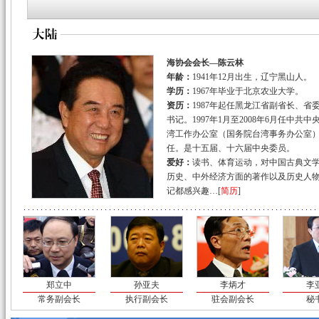
赴宴|
台中市
参访|
陈云林游
12月22日
两会
合作|
渔船船
海协会会长—陈云林
协议|
海峡两
年龄：
1941年12月出生，辽宁黑山人。
议题|
同意将商
学历：
1967年毕业于北京农业大学。
资历：
1987年起任黑龙江省副省长、省
减灾|
强化防
书记。1997年1月至2008年6月任中共中
旅游|
江丙坤
湾工作办公室（国务院台湾事务办公室
互赠|
海基会
任。是十五届、十六届中央委员。
花絮|
陈江“栽
爱好：
读书、体育运动，对中国古典文
历史、中外经济方面的著作以及历史人
12月21日
海协
记都感兴趣…[
简历
]
海协会|
陈云
海基会|
江丙
共识|
两会预备
印象|
台媒：
安保|
马英九
反应|
台湾民
郑立中
孙亚夫
李炳才
李
常务副会长
执行副会长
驻会副会长
秘