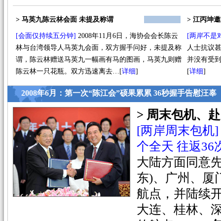
> 马英九陈云林会面 未提及称谓
> 江丙坤
[会面仅持续五分钟]
2008年11月6日，海协会会长陈云
[两岸不是
林与台湾领导人马英九会面，双方握手问好，未提及称
人士抗议甚
谓，陈云林赠送马英九一幅画有马的图画，马英九则赠
并没有受
陈云林一只花瓶。双方迅速离去…
[
详细
]
[
详细
]
2008年6月：第一次“陈江会”硕果累累 36秒握手告慰汪辜
> 周末包机、
[两岸周末包机]
个全天 往返36
大陆方面同意先
东)、广州、厦
航点，并陆续
大连、桂林、