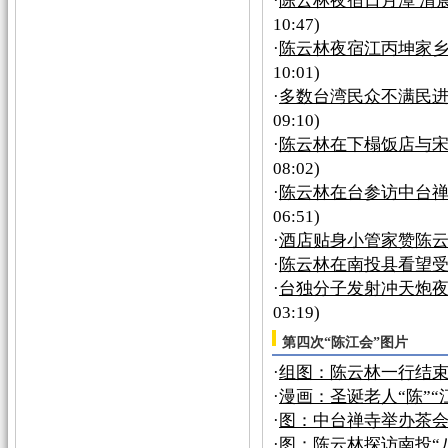
·
陈云林夜宿日月潭 清
10:47)
·
陈云林夜宿江丙坤家乡
10:01)
·
多数台湾民众不满民
09:10)
·
陈云林在下榻饭店与宋
08:02)
·
陈云林在台参访中台禅
06:51)
·
酒店贴身小管家赞陈云
·
陈云林在南投县看望
·
台独分子发射冲天炮夜
03:19)
第四次“陈江会”图片
·
组图：陈云林一行结
·
漫画：圣诞老人“陈”“江
·
图：中台禅寺举办茶
·
图：陈云林探访南投“