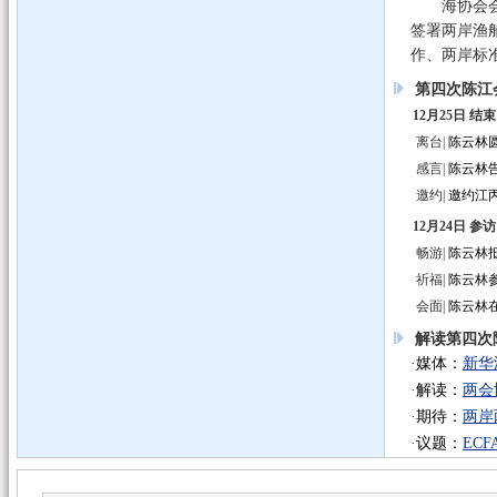
海协会会长
签署两岸渔
作、两岸标
第四次陈江
12月25日
结束
离台|
陈云林
感言|
陈云林
邀约|
邀约江
12月24日
参访
畅游|
陈云林
祈福|
陈云林
会面|
陈云林
探访|
探访南
解读第四次
·
媒体：
新华
12月23日
陆资
·
解读：
两会
座谈|
陆资来
·
期待：
两岸
项目|
台经济
·
议题：
EC
期望|
大陆企
参访|
陈云林